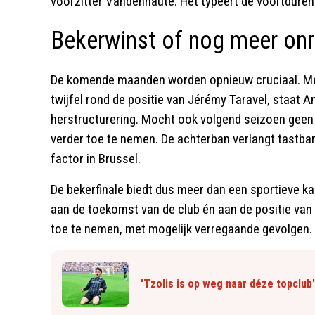
voorzitter Vandenhaute. Het typeert de voortduren
Bekerwinst of nog meer onr
De komende maanden worden opnieuw cruciaal. Met
twijfel rond de positie van Jérémy Taravel, staat 
herstructurering. Mocht ook volgend seizoen geen
verder toe te nemen. De achterban verlangt tastba
factor in Brussel.
De bekerfinale biedt dus meer dan een sportieve k
aan de toekomst van de club én aan de positie van
toe te nemen, met mogelijk verregaande gevolgen.
'Tzolis is op weg naar déze topclub'