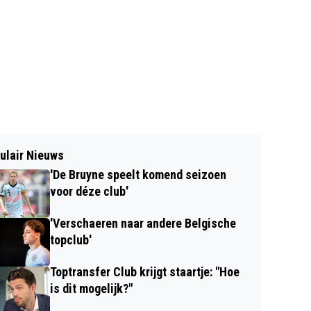
ulair Nieuws
'De Bruyne speelt komend seizoen
voor déze club'
'Verschaeren naar andere Belgische
topclub'
Toptransfer Club krijgt staartje: "Hoe
is dit mogelijk?"