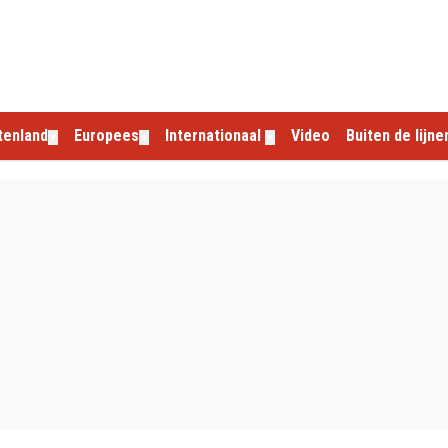
tenland
Europees
Internationaal
Video
Buiten de lijne
▼
▼
▼