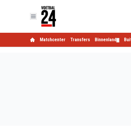
Matchcenter
Transfers
Binnenland
Bui
▼