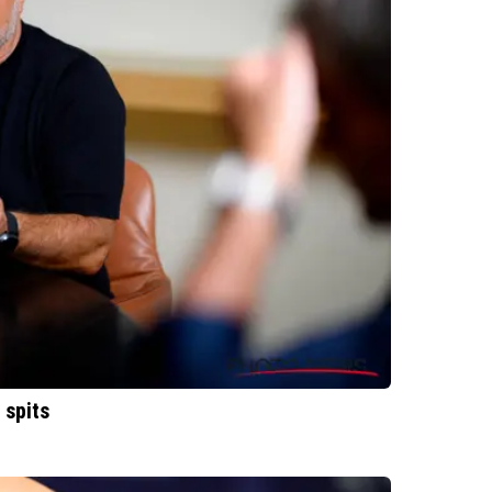
 spits