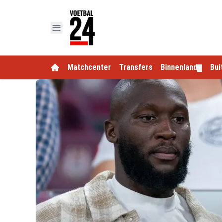
Matchcenter
Transfers
Binnenland
Bui
▼