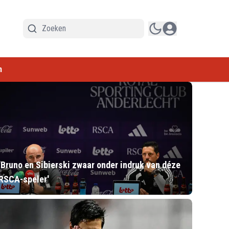
n
'Bruno en Sibierski zwaar onder indruk van déze
RSCA-speler'