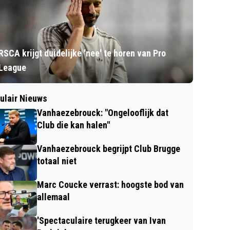
RSCA krijgt duidelijke 'nee' te horen van Pro
League
ulair Nieuws
Vanhaezebrouck: "Ongelooflijk dat
Club die kan halen"
Vanhaezebrouck begrijpt Club Brugge
totaal niet
Marc Coucke verrast: hoogste bod van
allemaal
'Spectaculaire terugkeer van Ivan