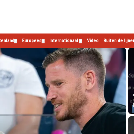
tenland
Europees
Internationaal
Video
Buiten de lijne
▼
▼
▼