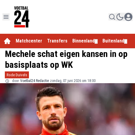
Matchcenter
Transfers
Binnenland
Buitenland
E
▼
▼
Mechele schat eigen kansen in op
basisplaats op WK
Rode Duivels
door
Voetbal24 Redactie
zondag, 07 juni 2026 om 18:00