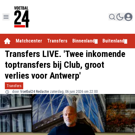
Matchcenter
Transfers
Binnenland
Buitenland
E
▼
▼
Transfers LIVE. 'Twee inkomende
toptransfers bij Club, groot
verlies voor Antwerp'
Transfers
door
Voetbal24 Redactie
zaterdag, 06 juni 2026 om 22:00