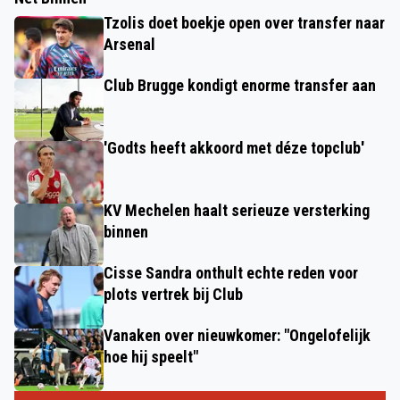
Tzolis doet boekje open over transfer naar
Arsenal
Club Brugge kondigt enorme transfer aan
'Godts heeft akkoord met déze topclub'
KV Mechelen haalt serieuze versterking
binnen
Cisse Sandra onthult echte reden voor
plots vertrek bij Club
Vanaken over nieuwkomer: "Ongelofelijk
hoe hij speelt"