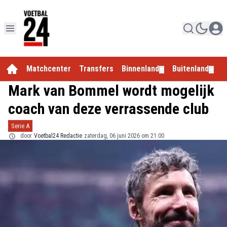
Matchcenter
Transfers
Binnenland
Buitenland
E
▼
▼
Mark van Bommel wordt mogelijk
coach van deze verrassende club
Serie A
door
Voetbal24 Redactie
zaterdag, 06 juni 2026 om 21:00