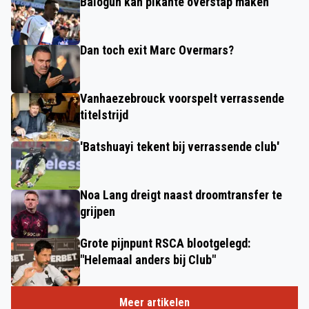
Balogun kan pikante overstap maken
Dan toch exit Marc Overmars?
Vanhaezebrouck voorspelt verrassende
titelstrijd
'Batshuayi tekent bij verrassende club'
Noa Lang dreigt naast droomtransfer te
grijpen
Grote pijnpunt RSCA blootgelegd:
"Helemaal anders bij Club"
Meer artikelen