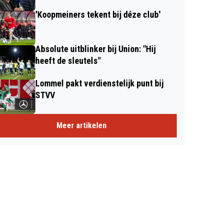
'Koopmeiners tekent bij déze club'
Absolute uitblinker bij Union: "Hij
heeft de sleutels"
Lommel pakt verdienstelijk punt bij
STVV
Meer artikelen