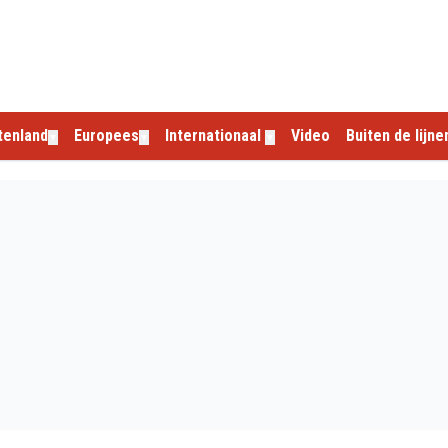
tenland
Europees
Internationaal
Video
Buiten de lijne
▼
▼
▼