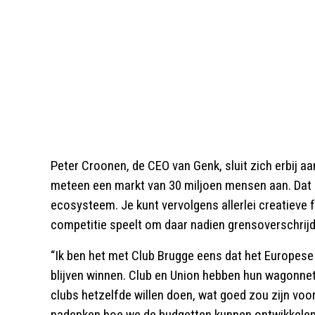
Peter Croonen, de CEO van Genk, sluit zich erbij aa
meteen een markt van 30 miljoen mensen aan. Dat
ecosysteem. Je kunt vervolgens allerlei creatieve 
competitie speelt om daar nadien grensoverschrijd
“Ik ben het met Club Brugge eens dat het Europes
blijven winnen. Club en Union hebben hun wagonne
clubs hetzelfde willen doen, wat goed zou zijn vo
nadenken hoe we de budgetten kunnen ontwikkelen d