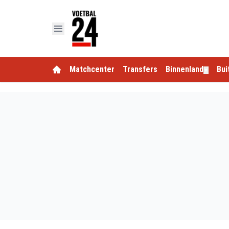
Matchcenter
Transfers
Binnenland
Bui
▼