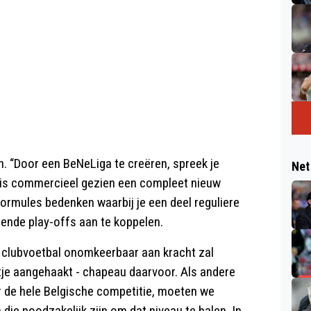
n. “Door een BeNeLiga te creëren, spreek je
Net
 is commercieel gezien een compleet nieuw
formules bedenken waarbij je een deel reguliere
ende play-offs aan te koppelen.
e clubvoetbal onomkeerbaar aan kracht zal
tje aangehaakt - chapeau daarvoor. Als andere
or de hele Belgische competitie, moeten we
ie noodzakelijk zijn om dat niveau te halen. In