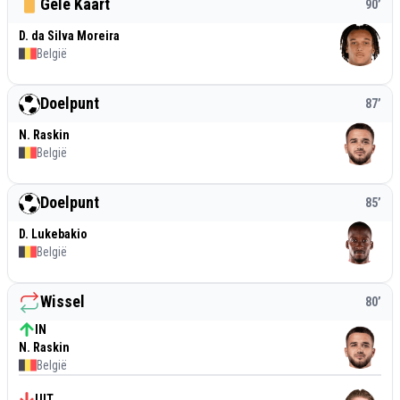
Gele Kaart
90
’
D. da Silva Moreira
België
Doelpunt
87
’
N. Raskin
België
Doelpunt
85
’
D. Lukebakio
België
Wissel
80
’
IN
N. Raskin
België
UIT