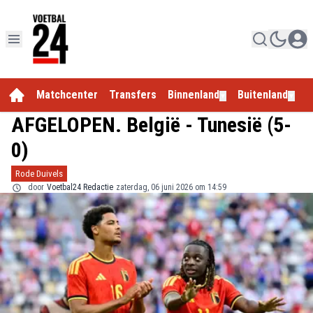
Matchcenter
Transfers
Binnenland
Buitenland
E
▼
▼
AFGELOPEN. België - Tunesië (5-
0)
Rode Duivels
door
Voetbal24 Redactie
zaterdag, 06 juni 2026 om 14:59