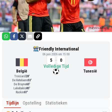
Friendly International
06 juni 2026 om 15:00
5
0
Volledige Tijd
België
Tunesië
Trossard
28
'
De Ketelaere
53
'
De Bruyne
65
'
Lukebakio
85
'
Raskin
87
'
Tijdlijn
Opstelling
Statistieken