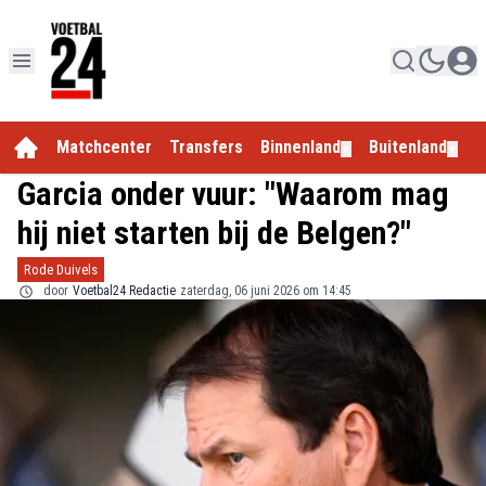
Matchcenter
Transfers
Binnenland
Buitenland
E
▼
▼
Garcia onder vuur: "Waarom mag
hij niet starten bij de Belgen?"
Rode Duivels
door
Voetbal24 Redactie
zaterdag, 06 juni 2026 om 14:45