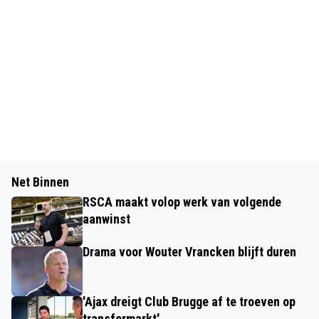
Net Binnen
RSCA maakt volop werk van volgende
aanwinst
Drama voor Wouter Vrancken blijft duren
'Ajax dreigt Club Brugge af te troeven op
transfermarkt'