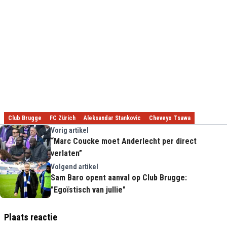
Club Brugge
FC Zürich
Aleksandar Stankovic
Cheveyo Tsawa
Vorig artikel
“Marc Coucke moet Anderlecht per direct
verlaten”
Volgend artikel
Sam Baro opent aanval op Club Brugge:
"Egoïstisch van jullie"
Plaats reactie