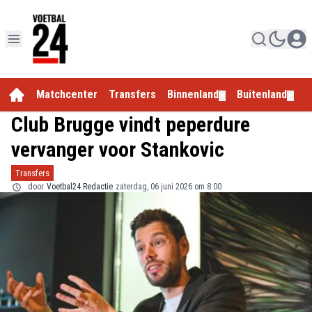
Matchcenter
Transfers
Binnenland
Buitenland
E
▼
▼
Club Brugge vindt peperdure
vervanger voor Stankovic
Transfers
door
Voetbal24 Redactie
zaterdag, 06 juni 2026 om 8:00