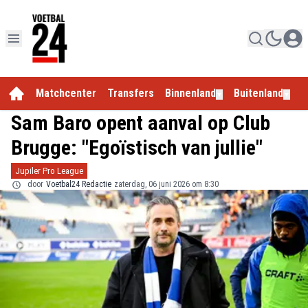
Matchcenter
Transfers
Binnenland
Buitenland
E
▼
▼
Sam Baro opent aanval op Club
Brugge: "Egoïstisch van jullie"
Jupiler Pro League
door
Voetbal24 Redactie
zaterdag, 06 juni 2026 om 8:30