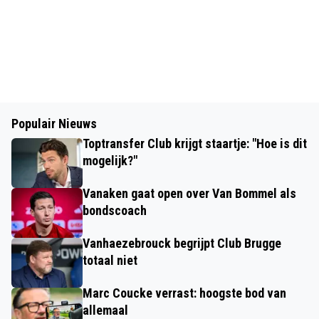
Populair Nieuws
Toptransfer Club krijgt staartje: "Hoe is dit
mogelijk?"
Vanaken gaat open over Van Bommel als
bondscoach
Vanhaezebrouck begrijpt Club Brugge
totaal niet
Marc Coucke verrast: hoogste bod van
allemaal