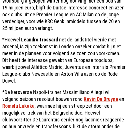
Wolfsburg afgelopen winter nog bot ving met een bod van
19 miljoen euro, blijft de Duitse interesse concreet en azen
ook clubs uit de Premier League en AC Milan op de jonge
verdediger, voor wie KRC Genk inmiddels tussen de 20 en
25 miljoen euro verlangt.
*Hoewel
Leandro Trossard
net de landstitel vierde met
Arsenal, is zijn toekomst in Londen onzeker omdat hij niet
meer in de plannen voor volgend seizoen zou voorkomen.
Dit heeft de interesse gewekt van Europese topclubs,
waarbij zowel Atlético Madrid, Juventus en Inter als Premier
League-clubs Newcastle en Aston Villa azen op de Rode
Duivel.
*De kersverse Napoli-trainer Massimiliano Allegri wil
volgend seizoen resoluut bouwen rond
Kevin De Bruyne
en
Romelu Lukaku
, waarmee hij een streep zet door een
mogelijk vertrek van het Belgische duo. Hoewel
clubvoorzitter De Laurentiis eerder nog laconiek reageerde
op hun onvrede en transfersoaps, lijkt de storm onder de