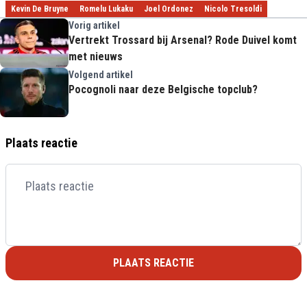
Kevin De Bruyne
Romelu Lukaku
Joel Ordonez
Nicolo Tresoldi
Vorig artikel
Vertrekt Trossard bij Arsenal? Rode Duivel komt
met nieuws
Volgend artikel
Pocognoli naar deze Belgische topclub?
Plaats reactie
PLAATS REACTIE