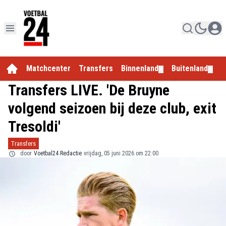
Matchcenter
Transfers
Binnenland
Buitenland
E
▼
▼
Transfers LIVE. 'De Bruyne
volgend seizoen bij deze club, exit
Tresoldi'
Transfers
door
Voetbal24 Redactie
vrijdag, 05 juni 2026 om 22:00