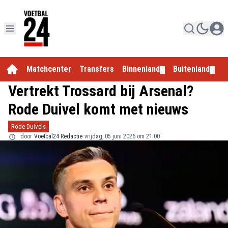
Matchcenter
Transfers
Binnenland
Buitenland
E
▼
▼
Vertrekt Trossard bij Arsenal?
Rode Duivel komt met nieuws
Rode Duivels
door
Voetbal24 Redactie
vrijdag, 05 juni 2026 om 21:00