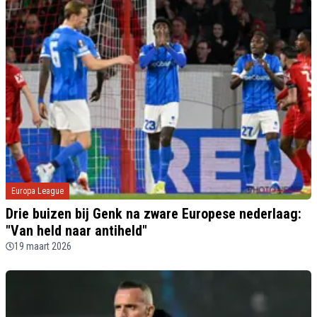
Europa League
Drie buizen bij Genk na zware Europese nederlaag:
"Van held naar antiheld"
19 maart 2026