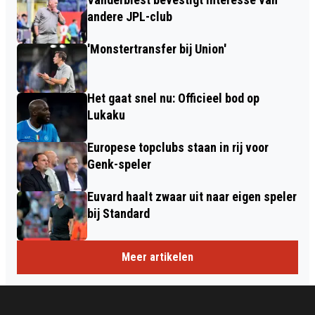
andere JPL-club
'Monstertransfer bij Union'
Het gaat snel nu: Officieel bod op
Lukaku
Europese topclubs staan in rij voor
Genk-speler
Euvard haalt zwaar uit naar eigen speler
bij Standard
Meer artikelen