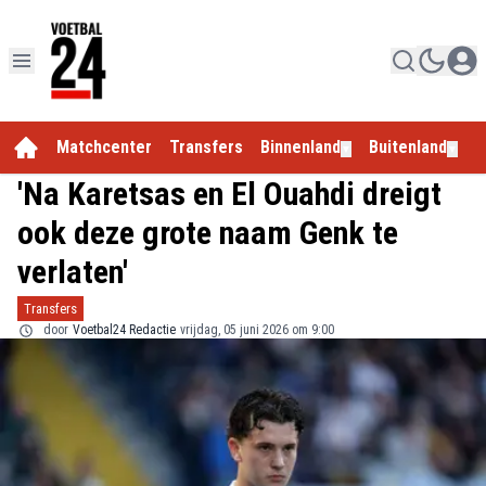
Matchcenter
Transfers
Binnenland
Buitenland
E
▼
▼
'Na Karetsas en El Ouahdi dreigt
ook deze grote naam Genk te
verlaten'
Transfers
door
Voetbal24 Redactie
vrijdag, 05 juni 2026 om 9:00