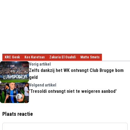
KRC Genk
Kos Karetsas
Zakaria El Ouahdi
Matte Smets
Vorig artikel
Zelfs dankzij het WK ontvangt Club Brugge bom
geld
Volgend artikel
'Tresoldi ontvangt niet te weigeren aanbod'
Plaats reactie