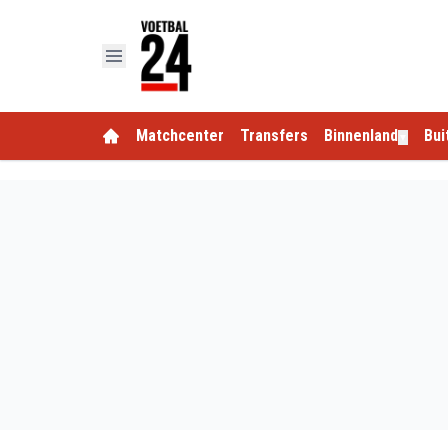
Matchcenter
Transfers
Binnenland
Bui
▼