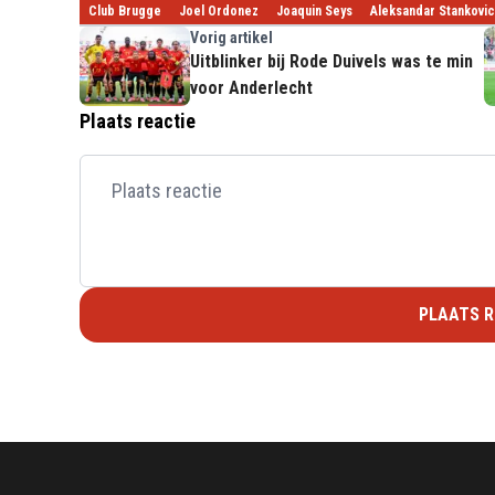
Club Brugge
Joel Ordonez
Joaquin Seys
Aleksandar Stankovic
Vorig artikel
Uitblinker bij Rode Duivels was te min
voor Anderlecht
Plaats reactie
PLAATS R