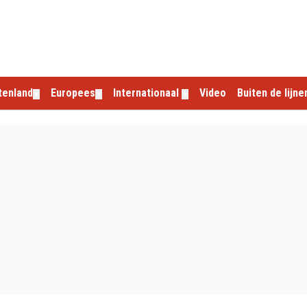
tenland
Europees
Internationaal
Video
Buiten de lijne
▼
▼
▼