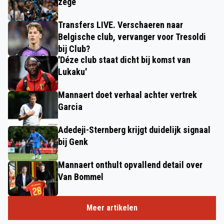
zege
Transfers LIVE. Verschaeren naar
Belgische club, vervanger voor Tresoldi
bij Club?
'Déze club staat dicht bij komst van
Lukaku'
Mannaert doet verhaal achter vertrek
Garcia
Adedeji-Sternberg krijgt duidelijk signaal
bij Genk
Mannaert onthult opvallend detail over
Van Bommel
Meer artikelen