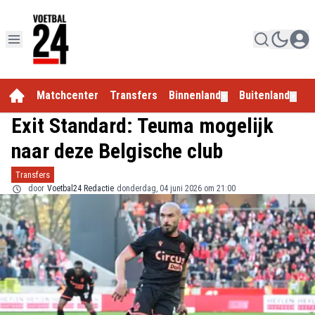
Matchcenter
Transfers
Binnenland
Buitenland
E
▼
▼
Exit Standard: Teuma mogelijk
naar deze Belgische club
Transfers
door
Voetbal24 Redactie
donderdag, 04 juni 2026 om 21:00