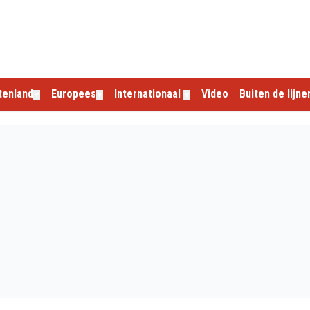
tenland
Europees
Internationaal
Video
Buiten de lijne
▼
▼
▼