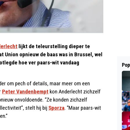
erlecht
lijkt de teleurstelling dieper te
at Union opnieuw de baas was in Brussel, wel
otlegde hoe ver paars-wit vandaag
Pop
der om pech of details, maar meer om een
r
Peter Vandenbempt
kon Anderlecht zichzelf
 opnieuw onvoldoende. “Ze konden zichzelf
ctiviteit”, stelt hij bij
Sporza
. “Maar paars-wit
en.”