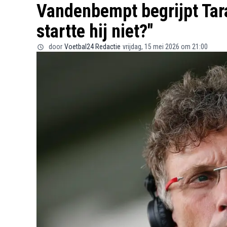
Vandenbempt begrijpt Tar
startte hij niet?"
door
Voetbal24 Redactie
vrijdag, 15 mei 2026 om 21:00