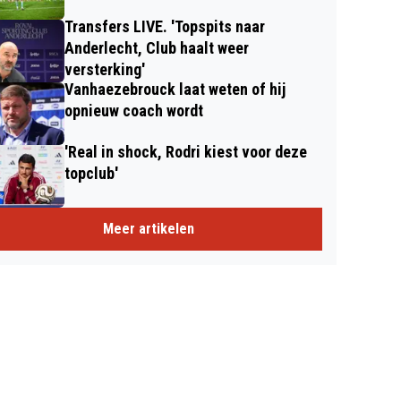
Transfers LIVE. 'Topspits naar
Anderlecht, Club haalt weer
versterking'
Vanhaezebrouck laat weten of hij
opnieuw coach wordt
'Real in shock, Rodri kiest voor deze
topclub'
Meer artikelen