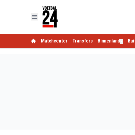
Matchcenter
Transfers
Binnenland
Bui
▼