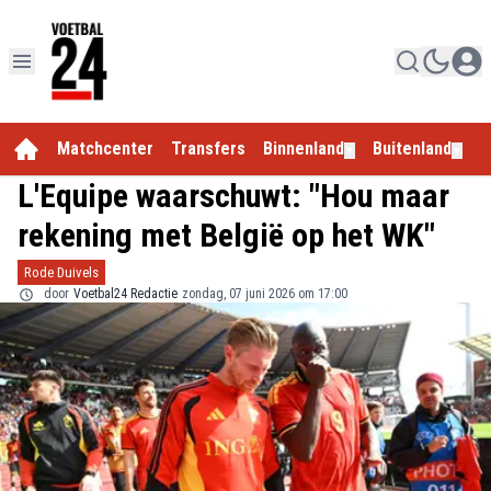
Matchcenter
Transfers
Binnenland
Buitenland
E
▼
▼
L'Equipe waarschuwt: "Hou maar
rekening met België op het WK"
Rode Duivels
door
Voetbal24 Redactie
zondag, 07 juni 2026 om 17:00