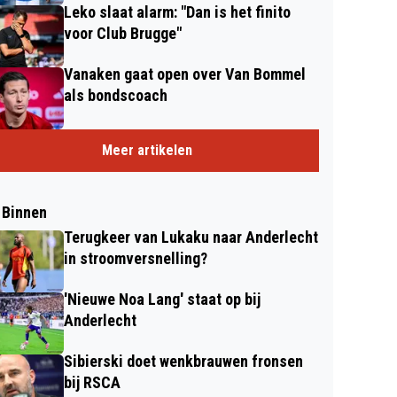
Leko slaat alarm: "Dan is het finito
voor Club Brugge"
Vanaken gaat open over Van Bommel
als bondscoach
Meer artikelen
 Binnen
Terugkeer van Lukaku naar Anderlecht
in stroomversnelling?
'Nieuwe Noa Lang' staat op bij
Anderlecht
Sibierski doet wenkbrauwen fronsen
bij RSCA