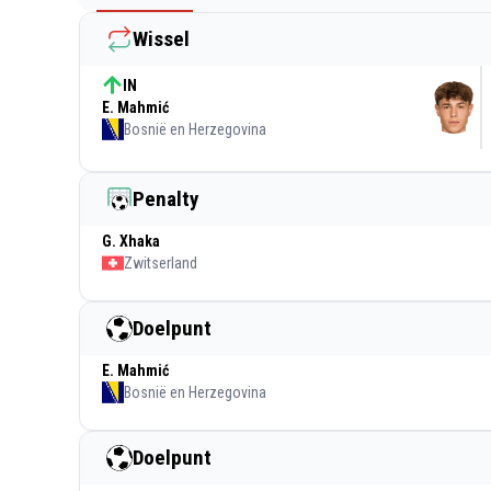
Wissel
IN
E. Mahmić
Bosnië en Herzegovina
Penalty
G. Xhaka
Zwitserland
Doelpunt
E. Mahmić
Bosnië en Herzegovina
Doelpunt