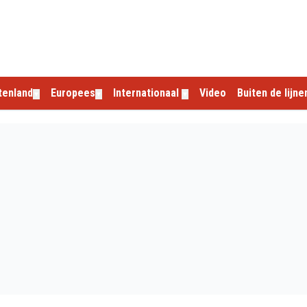
tenland
Europees
Internationaal
Video
Buiten de lijne
▼
▼
▼