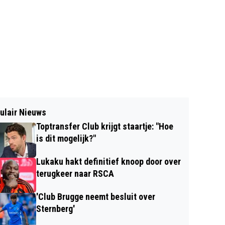
ulair Nieuws
Toptransfer Club krijgt staartje: "Hoe
is dit mogelijk?"
Lukaku hakt definitief knoop door over
terugkeer naar RSCA
'Club Brugge neemt besluit over
Sternberg'