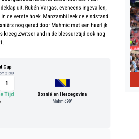
deklap uit. Rubén Vargas, eveneens ingevallen,
 in de verste hoek. Manzambi leek de eindstand
osniërs nog gered door Mahmic met een heerlijk
s kreeg Zwitserland in de blessuretijd ook nog
1.
d Cup
 om 21:00
1
e Tijd
Bosnië en Herzegovina
Mahmić
90
'