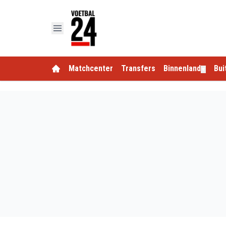
Matchcenter
Transfers
Binnenland
Bui
▼