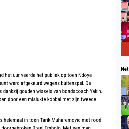
Net
d het uur veerde het publiek op toen Ndoye
punt werd afgekeurd wegens buitenspel. De
 los dankzij gouden wissels van bondscoach Yakin.
ban door een mislukte kopbal met zijn tweede
uis helemaal in toen Tarik Muharemovic met rood
de doorgebroken Breel Embolo. Met een man