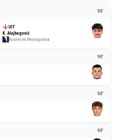
90
’
UIT
K. Alajbegović
Bosnië en Herzegovina
90
’
90
’
90
’