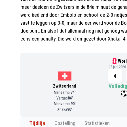
meer deelden de Zwitsers in de 84e minuut de gena
werd bediend door Embolo en schoof de 2-0 netjes
vast te leggen op 3-0, maar de eer werd voor de B
doelpunt. En alsof dat allemaal nog niet genoeg wa
eens een penalty. Die werd omgezet door Xhaka: 4-
Worl
18 juni 2026
4
Volledig
Zwitserland
Manzambi
74
'
Vargas
84
'
Manzambi
90
'
Xhaka
90
'
Tijdlijn
Opstelling
Statistieken