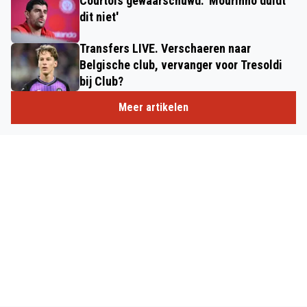
Courtois gewaarschuwd: 'Mourinho duldt
dit niet'
Transfers LIVE. Verschaeren naar
Belgische club, vervanger voor Tresoldi
bij Club?
Meer artikelen