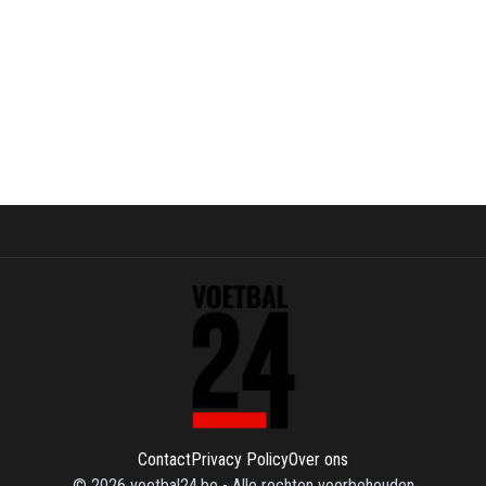
Contact
Privacy Policy
Over ons
©
2026
voetbal24.be
-
Alle rechten voorbehouden