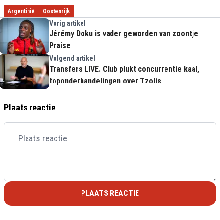
Argentinië
Oostenrijk
Vorig artikel
Jérémy Doku is vader geworden van zoontje
Praise
Volgend artikel
Transfers LIVE. Club plukt concurrentie kaal,
toponderhandelingen over Tzolis
Plaats reactie
PLAATS REACTIE