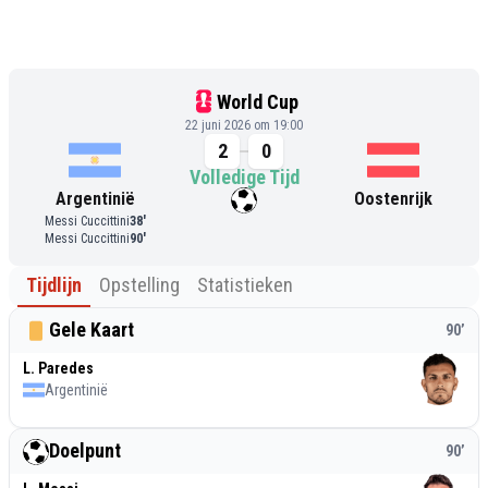
World Cup
22 juni 2026 om 19:00
2
0
Volledige Tijd
Argentinië
Oostenrijk
Messi Cuccittini
38
'
Messi Cuccittini
90
'
Tijdlijn
Opstelling
Statistieken
Gele Kaart
90
’
L. Paredes
Argentinië
Doelpunt
90
’