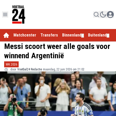
Matchcenter
Transfers
Binnenland
Buitenland
E
▼
▼
Messi scoort weer alle goals voor
winnend Argentinië
WK 2026
door
Voetbal24 Redactie
maandag, 22 juni 2026 om 21:02