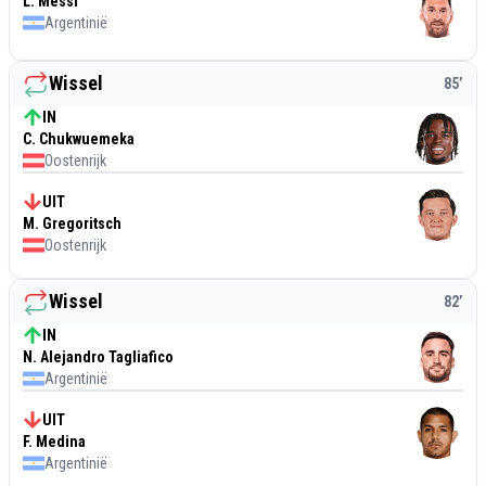
L. Messi
Argentinië
Wissel
85
’
IN
C. Chukwuemeka
Oostenrijk
UIT
M. Gregoritsch
Oostenrijk
Wissel
82
’
IN
N. Alejandro Tagliafico
Argentinië
UIT
F. Medina
Argentinië