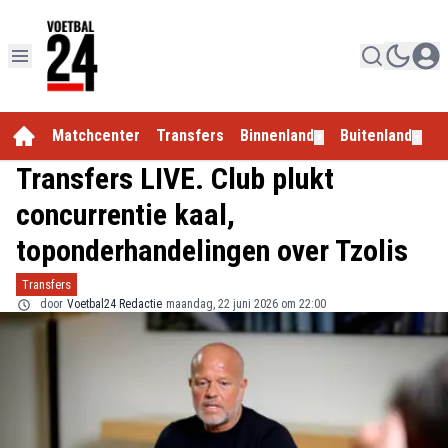
Matchcenter
Transfers
Binnenland
Buitenland
E
▼
▼
Transfers LIVE. Club plukt
concurrentie kaal,
toponderhandelingen over Tzolis
Transfers
door
Voetbal24 Redactie
maandag, 22 juni 2026 om 22:00