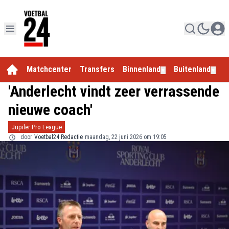
Matchcenter
Transfers
Binnenland
Buitenland
E
▼
▼
'Anderlecht vindt zeer verrassende
nieuwe coach'
Jupiler Pro League
door
Voetbal24 Redactie
maandag, 22 juni 2026 om 19:05