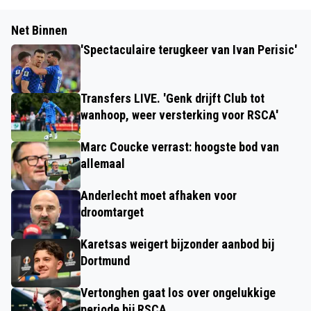
Net Binnen
'Spectaculaire terugkeer van Ivan Perisic'
Transfers LIVE. 'Genk drijft Club tot
wanhoop, weer versterking voor RSCA'
Marc Coucke verrast: hoogste bod van
allemaal
Anderlecht moet afhaken voor
droomtarget
Karetsas weigert bijzonder aanbod bij
Dortmund
Vertonghen gaat los over ongelukkige
periode bij RSCA