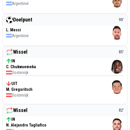
Argentinië
Doelpunt
90
’
L. Messi
Argentinië
Wissel
85
’
IN
C. Chukwuemeka
Oostenrijk
UIT
M. Gregoritsch
Oostenrijk
Wissel
82
’
IN
N. Alejandro Tagliafico