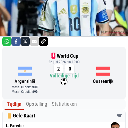
World Cup
22 juni 2026 om 19:00
2
0
Volledige Tijd
Argentinië
Oostenrijk
Messi Cuccittini
38
'
Messi Cuccittini
90
'
Tijdlijn
Opstelling
Statistieken
Gele Kaart
90
’
L. Paredes