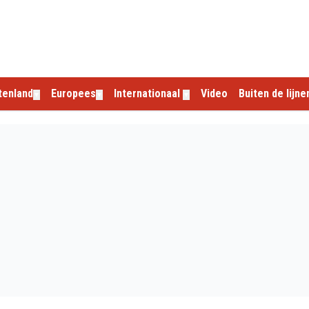
tenland
Europees
Internationaal
Video
Buiten de lijne
▼
▼
▼