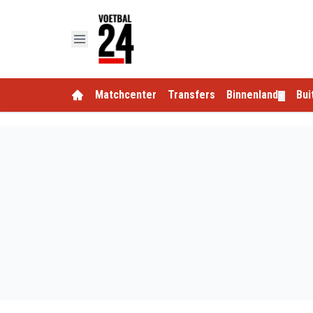
Matchcenter
Transfers
Binnenland
Bui
▼