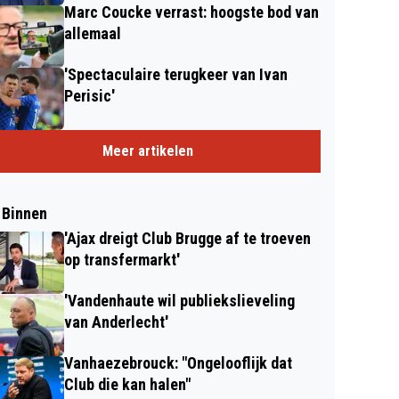
Marc Coucke verrast: hoogste bod van
allemaal
'Spectaculaire terugkeer van Ivan
Perisic'
Meer artikelen
 Binnen
'Ajax dreigt Club Brugge af te troeven
op transfermarkt'
'Vandenhaute wil publiekslieveling
van Anderlecht'
Vanhaezebrouck: "Ongelooflijk dat
Club die kan halen"