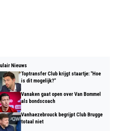
ulair Nieuws
Toptransfer Club krijgt staartje: "Hoe
is dit mogelijk?"
Vanaken gaat open over Van Bommel
als bondscoach
Vanhaezebrouck begrijpt Club Brugge
totaal niet