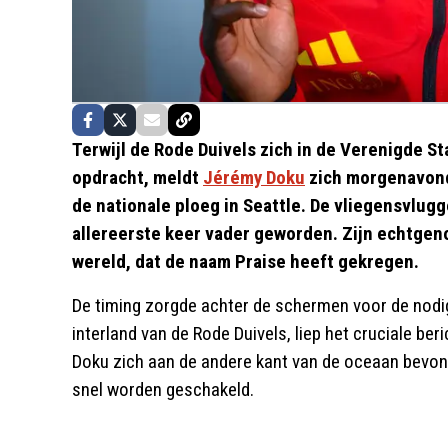
Terwijl de Rode Duivels zich in de Verenigde 
opdracht, meldt
Jérémy Doku
zich morgenavond
de nationale ploeg in Seattle. De vliegensvlugg
allereerste keer vader geworden. Zijn echtgen
wereld, dat de naam Praise heeft gekregen.
De timing zorgde achter de schermen voor de nodige
interland van de Rode Duivels, liep het cruciale be
Doku zich aan de andere kant van de oceaan bevond
snel worden geschakeld.