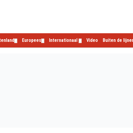
tenland
Europees
Internationaal
Video
Buiten de lijne
▼
▼
▼