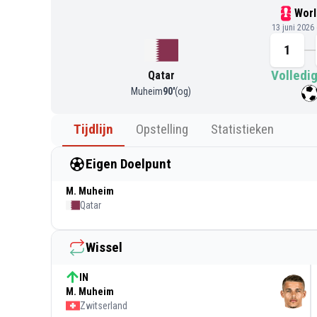
Worl
13 juni 2026
1
Volledig
Qatar
Muheim
90
'
(og)
Tijdlijn
Opstelling
Statistieken
Eigen Doelpunt
M. Muheim
Qatar
Wissel
IN
M. Muheim
Zwitserland