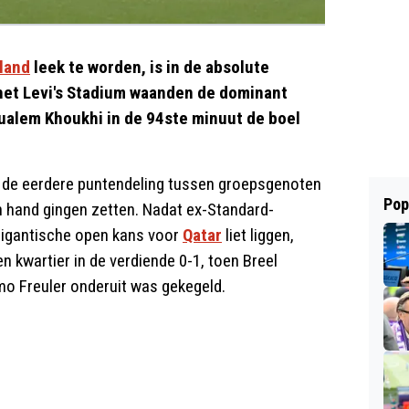
land
leek te worden, is in de absolute
 het Levi's Stadium waanden de dominant
oualem Khoukhi in de 94ste minuut de boel
ers de eerdere puntendeling tussen groepsgenoten
Pop
 hand gingen zetten. Nadat ex-Standard-
 gigantische open kans voor
Qatar
liet liggen,
n kwartier in de verdiende 0-1, toen Breel
o Freuler onderuit was gekegeld.