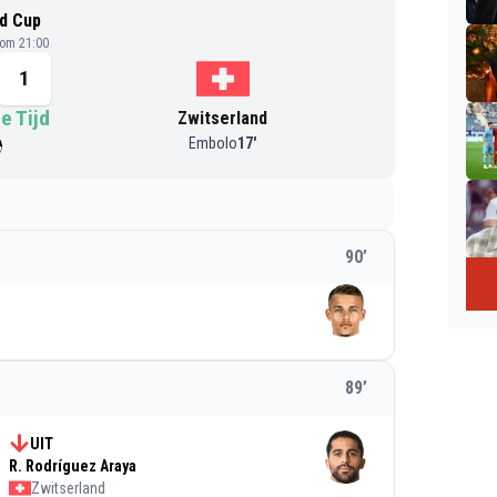
d Cup
 om 21:00
1
e Tijd
Zwitserland
Embolo
17
'
90
’
89
’
UIT
R. Rodríguez Araya
Zwitserland