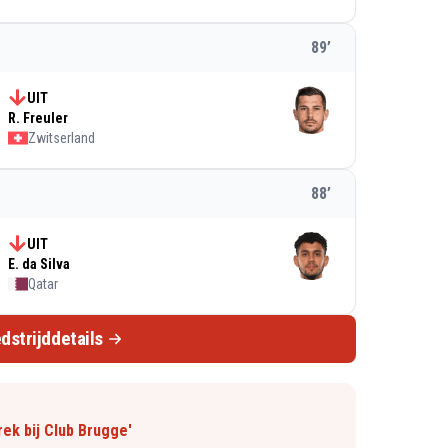
89
’
UIT
R. Freuler
Zwitserland
88
’
UIT
E. da Silva
Qatar
dstrijddetails
ek bij Club Brugge'