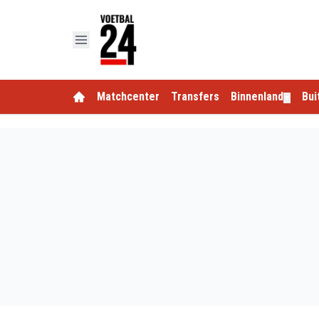
Matchcenter
Transfers
Binnenland
Bui
▼