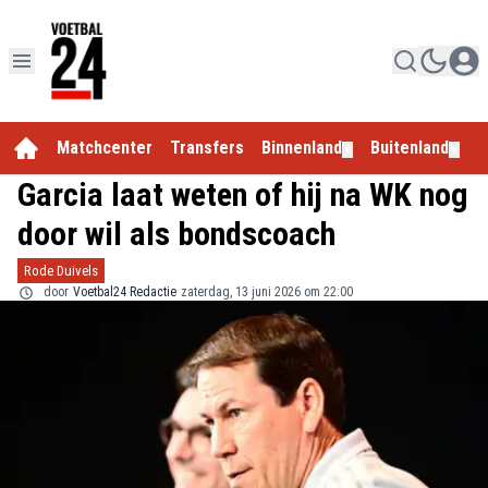
Matchcenter
Transfers
Binnenland
Buitenland
E
▼
▼
Garcia laat weten of hij na WK nog
door wil als bondscoach
Rode Duivels
door
Voetbal24 Redactie
zaterdag, 13 juni 2026 om 22:00