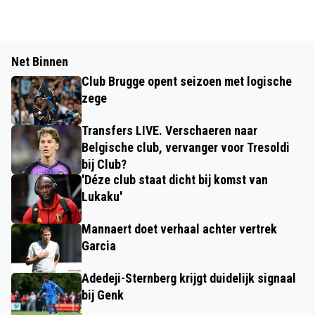
Net Binnen
Club Brugge opent seizoen met logische
zege
Transfers LIVE. Verschaeren naar
Belgische club, vervanger voor Tresoldi
bij Club?
'Déze club staat dicht bij komst van
Lukaku'
Mannaert doet verhaal achter vertrek
Garcia
Adedeji-Sternberg krijgt duidelijk signaal
bij Genk