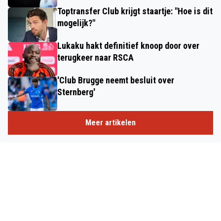
Toptransfer Club krijgt staartje: "Hoe is dit
mogelijk?"
Lukaku hakt definitief knoop door over
terugkeer naar RSCA
'Club Brugge neemt besluit over
Sternberg'
Meer artikelen