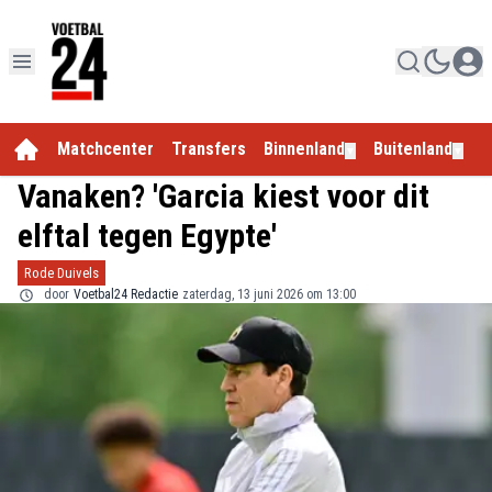
Matchcenter
Transfers
Binnenland
Buitenland
E
▼
▼
Vanaken? 'Garcia kiest voor dit
elftal tegen Egypte'
Rode Duivels
door
Voetbal24 Redactie
zaterdag, 13 juni 2026 om 13:00