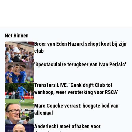
Net Binnen
Broer van Eden Hazard schopt keet bij zijn
club
'Spectaculaire terugkeer van Ivan Perisic'
Transfers LIVE. 'Genk drijft Club tot
wanhoop, weer versterking voor RSCA'
Marc Coucke verrast: hoogste bod van
allemaal
Anderlecht moet afhaken voor