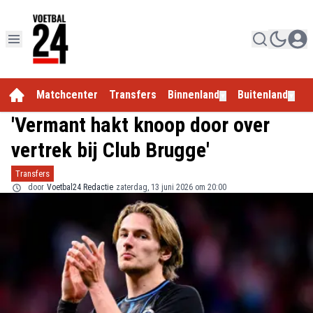
Matchcenter
Transfers
Binnenland
Buitenland
E
▼
▼
'Vermant hakt knoop door over
vertrek bij Club Brugge'
Transfers
door
Voetbal24 Redactie
zaterdag, 13 juni 2026 om 20:00