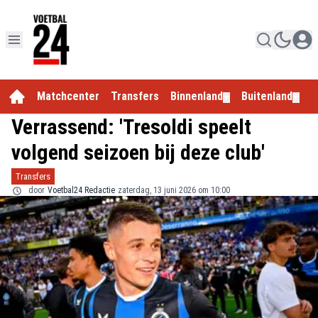
Matchcenter
Transfers
Binnenland
Buitenland
E
▼
▼
Verrassend: 'Tresoldi speelt
volgend seizoen bij deze club'
Transfers
door
Voetbal24 Redactie
zaterdag, 13 juni 2026 om 10:00