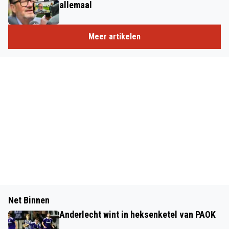
allemaal
Meer artikelen
Net Binnen
Anderlecht wint in heksenketel van PAOK