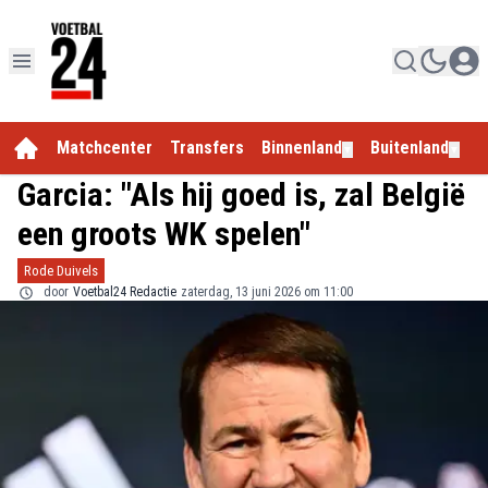
Matchcenter
Transfers
Binnenland
Buitenland
E
▼
▼
Garcia: "Als hij goed is, zal België
een groots WK spelen"
Rode Duivels
door
Voetbal24 Redactie
zaterdag, 13 juni 2026 om 11:00