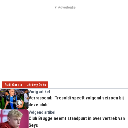
▼ Advertentie
Rudi Garcia
Jérémy Doku
Vorig artikel
Verrassend: 'Tresoldi speelt volgend seizoen bij
deze club'
Volgend artikel
Club Brugge neemt standpunt in over vertrek van
Seys