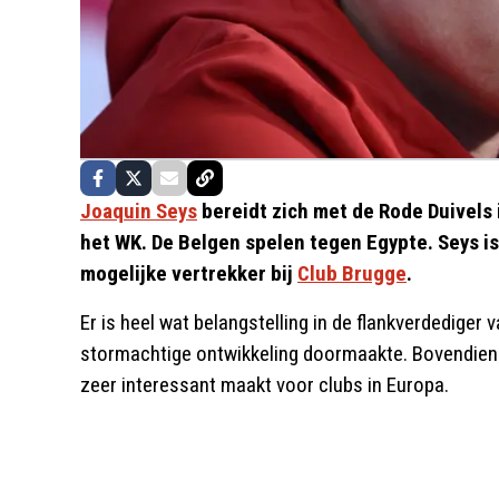
Joaquin Seys
bereidt zich met de Rode Duivels 
het WK. De Belgen spelen tegen Egypte. Seys i
mogelijke vertrekker bij
Club Brugge
.
Er is heel wat belangstelling in de flankverdediger 
stormachtige ontwikkeling doormaakte. Bovendien is
zeer interessant maakt voor clubs in Europa.