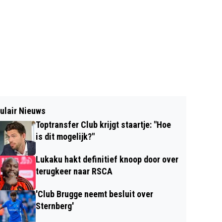
ulair Nieuws
Toptransfer Club krijgt staartje: "Hoe
is dit mogelijk?"
Lukaku hakt definitief knoop door over
terugkeer naar RSCA
'Club Brugge neemt besluit over
Sternberg'