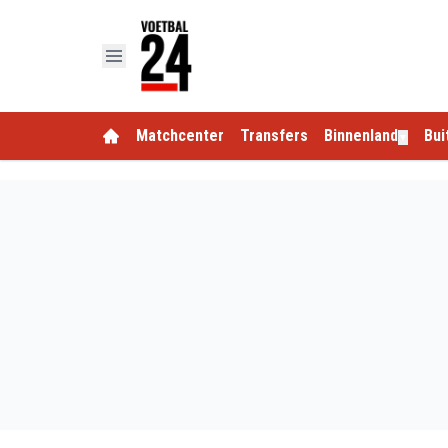
Matchcenter
Transfers
Binnenland
Bui
▼