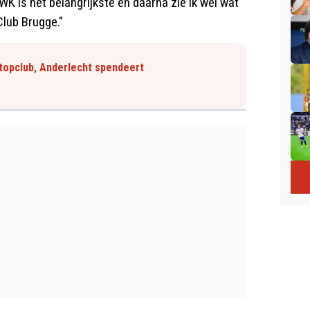
 WK is het belangrijkste en daarna zie ik wel wat
 Club Brugge."
 topclub, Anderlecht spendeert