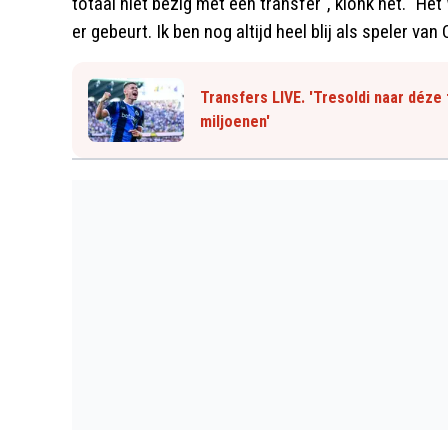
totaal niet bezig met een transfer", klonk het. "Het
er gebeurt. Ik ben nog altijd heel blij als speler van
Transfers LIVE. 'Tresoldi naar déze
miljoenen'