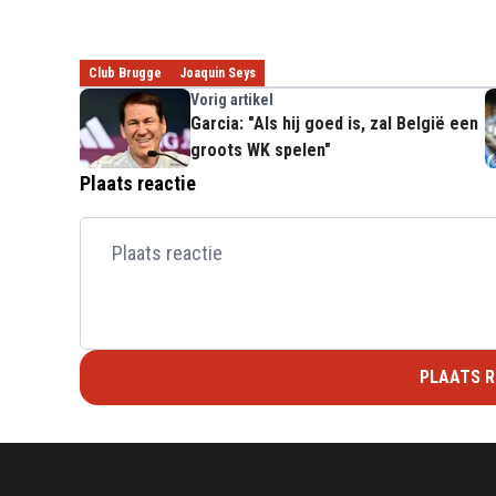
Club Brugge
Joaquin Seys
Vorig artikel
Garcia: "Als hij goed is, zal België een
groots WK spelen"
Plaats reactie
PLAATS R