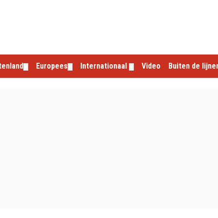
tenland
Europees
Internationaal
Video
Buiten de lijne
▼
▼
▼