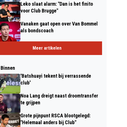
Leko slaat alarm: "Dan is het finito
voor Club Brugge"
Vanaken gaat open over Van Bommel
als bondscoach
Meer artikelen
 Binnen
'Batshuayi tekent bij verrassende
club'
Noa Lang dreigt naast droomtransfer
te grijpen
Grote pijnpunt RSCA blootgelegd:
"Helemaal anders bij Club"