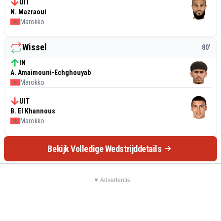
UIT
N. Mazraoui
Marokko
Wissel
80
’
IN
A. Amaimouni-Echghouyab
Marokko
UIT
B. El Khannous
Marokko
Bekijk Volledige Wedstrijddetails
▼ Advertentie