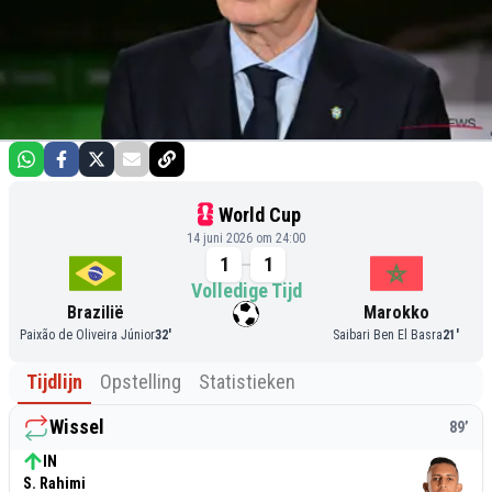
World Cup
14 juni 2026 om 24:00
1
1
Volledige Tijd
Brazilië
Marokko
Paixão de Oliveira Júnior
32
'
Saibari Ben El Basra
21
'
Tijdlijn
Opstelling
Statistieken
Wissel
89
’
IN
S. Rahimi