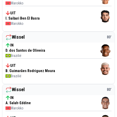
Marokko
UIT
I. Saibari Ben El Basra
Marokko
Wissel
80
’
IN
D. dos Santos de Oliveira
Brazilië
UIT
B. Guimarães Rodriguez Moura
Brazilië
Wissel
80
’
IN
A. Salah-Eddine
Marokko