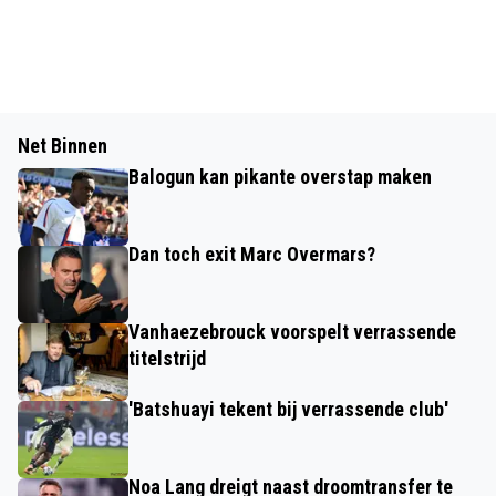
Net Binnen
Balogun kan pikante overstap maken
Dan toch exit Marc Overmars?
Vanhaezebrouck voorspelt verrassende
titelstrijd
'Batshuayi tekent bij verrassende club'
Noa Lang dreigt naast droomtransfer te