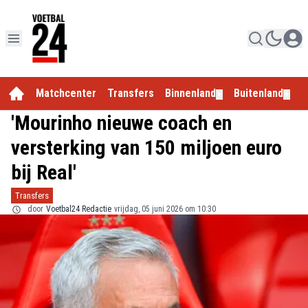
Matchcenter
Transfers
Binnenland
Buitenland
E
▼
▼
'Mourinho nieuwe coach en
versterking van 150 miljoen euro
bij Real'
Transfers
door
Voetbal24 Redactie
vrijdag, 05 juni 2026 om 10:30