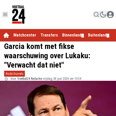
Matchcenter
Transfers
Binnenland
Buitenland
E
▼
▼
Garcia komt met fikse
waarschuwing over Lukaku:
"Verwacht dat niet"
Rode Duivels
door
Voetbal24 Redactie
vrijdag, 05 juni 2026 om 10:54