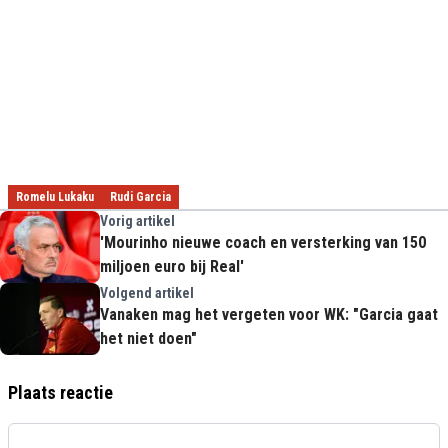
Romelu Lukaku
Rudi Garcia
Vorig artikel
'Mourinho nieuwe coach en versterking van 150
miljoen euro bij Real'
Volgend artikel
Vanaken mag het vergeten voor WK: "Garcia gaat
het niet doen"
Plaats reactie