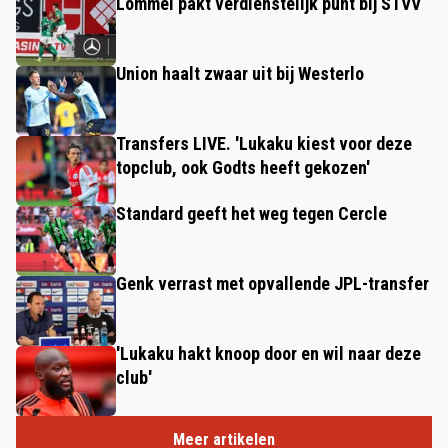
Lommel pakt verdienstelijk punt bij STVV
Union haalt zwaar uit bij Westerlo
Transfers LIVE. 'Lukaku kiest voor deze
topclub, ook Godts heeft gekozen'
Standard geeft het weg tegen Cercle
Genk verrast met opvallende JPL-transfer
'Lukaku hakt knoop door en wil naar deze
club'
Meer artikelen