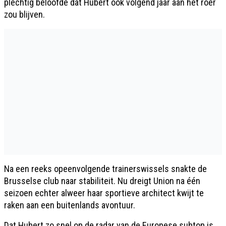
plechtig beloofde dat Hubert ook volgend jaar aan het roer
zou blijven.
Na een reeks opeenvolgende trainerswissels snakte de
Brusselse club naar stabiliteit. Nu dreigt Union na één
seizoen echter alweer haar sportieve architect kwijt te
raken aan een buitenlands avontuur.
Dat Hubert zo snel op de radar van de Europese subtop is