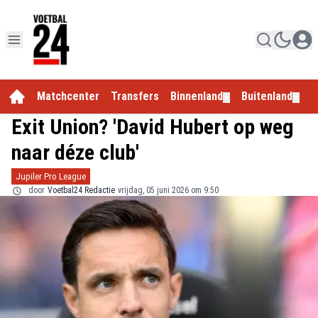
Matchcenter
Transfers
Binnenland
Buitenland
E
▼
▼
Exit Union? 'David Hubert op weg
naar déze club'
Jupiler Pro League
door
Voetbal24 Redactie
vrijdag, 05 juni 2026 om 9:50