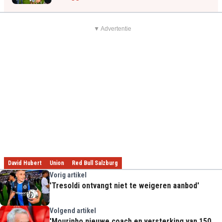
▼ Advertentie
David Hubert
Union
Red Bull Salzburg
Vorig artikel
'Tresoldi ontvangt niet te weigeren aanbod'
Volgend artikel
'Mourinho nieuwe coach en versterking van 150