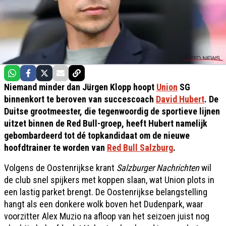
Niemand minder dan Jürgen Klopp hoopt
Union
SG
binnenkort te beroven van succescoach
David Hubert
. De
Duitse grootmeester, die tegenwoordig de sportieve lijnen
uitzet binnen de Red Bull-groep, heeft Hubert namelijk
gebombardeerd tot dé topkandidaat om de nieuwe
hoofdtrainer te worden van
Red Bull Salzburg
.
Volgens de Oostenrijkse krant
Salzburger Nachrichten
wil
de club snel spijkers met koppen slaan, wat Union plots in
een lastig parket brengt. De Oostenrijkse belangstelling
hangt als een donkere wolk boven het Dudenpark, waar
voorzitter Alex Muzio na afloop van het seizoen juist nog