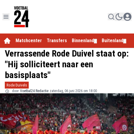
Matchcenter
Transfers
Binnenland
Buitenland
E
▼
▼
Verrassende Rode Duivel staat op:
"Hij solliciteert naar een
basisplaats"
Rode Duivels
door
Voetbal24 Redactie
zaterdag, 06 juni 2026 om 18:00