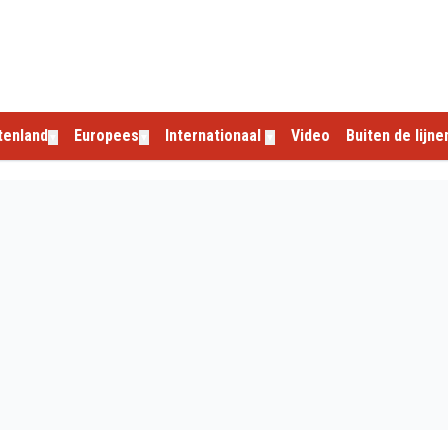
tenland
Europees
Internationaal
Video
Buiten de lijne
▼
▼
▼