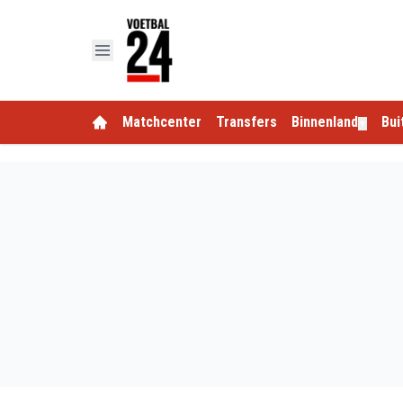
Matchcenter
Transfers
Binnenland
Bui
▼