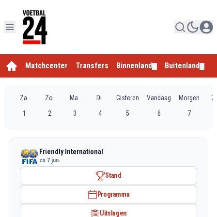
Matchcenter
Transfers
Binnenland
Buitenland
E
▼
▼
Za.
Zo.
Ma.
Di.
Gisteren
Vandaag
Morgen
Z
1
2
3
4
5
6
7
Friendly International
zo 7 jun.
Stand
Programma
Uitslagen