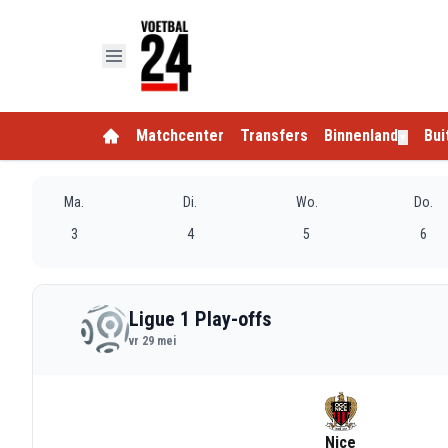
Matchcenter
Transfers
Binnenland
Bui
▼
Ma.
Di.
Wo.
Do.
3
4
5
6
Ligue 1 Play-offs
vr 29 mei
Nice