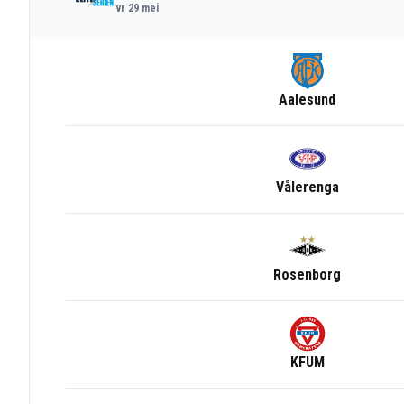
vr 29 mei
Aalesund
Vålerenga
Rosenborg
KFUM