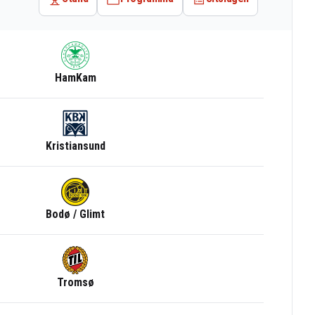
HamKam
Kristiansund
Bodø / Glimt
Tromsø