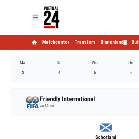
Matchcenter
Transfers
Binnenland
Bui
▼
Ma.
Di.
Wo.
Do.
3
4
5
6
Friendly International
za 30 mei
Schotland