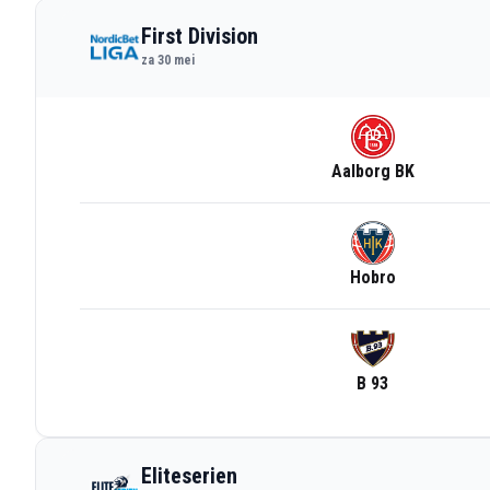
First Division
za 30 mei
Aalborg BK
Hobro
B 93
Eliteserien