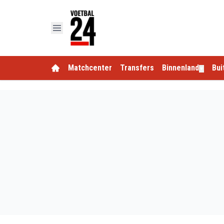
Matchcenter
Transfers
Binnenland
Bui
▼