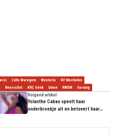
eroi
Zulte Waregem
Westerlo
KV Mechelen
L
Beerschot
KRC Genk
Union
RWDM
Seraing
Volgend artikel
Yolanthe Cabau speelt haar
onderbroekje uit en betovert haar
fans: "Wow, zeg!"