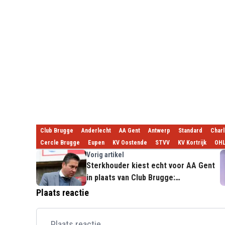
Club Brugge
Anderlecht
AA Gent
Antwerp
Standard
Charl
Cercle Brugge
Eupen
KV Oostende
STVV
KV Kortrijk
OH
Vorig artikel
Sterkhouder kiest echt voor AA Gent
in plaats van Club Brugge:
"Enthousiaster"
Plaats reactie