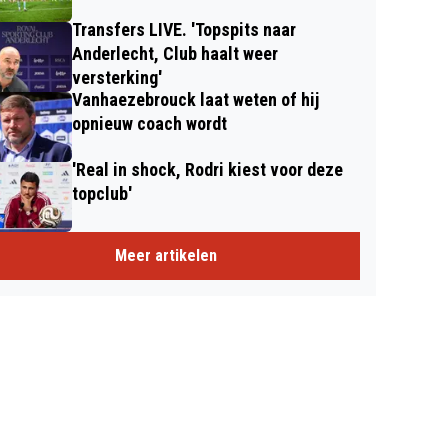
Transfers LIVE. 'Topspits naar
Anderlecht, Club haalt weer
versterking'
Vanhaezebrouck laat weten of hij
opnieuw coach wordt
'Real in shock, Rodri kiest voor deze
topclub'
Meer artikelen