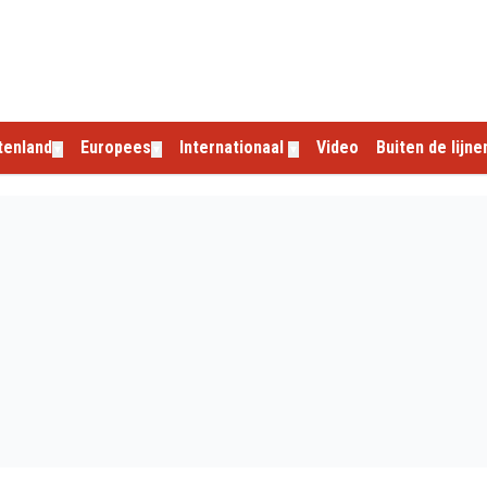
tenland
Europees
Internationaal
Video
Buiten de lijne
▼
▼
▼