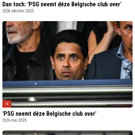
Dan toch: 'PSG neemt déze Belgische club over'
28 oktober 2025
1B
'PSG neemt déze Belgische club over'
26 mei 2025