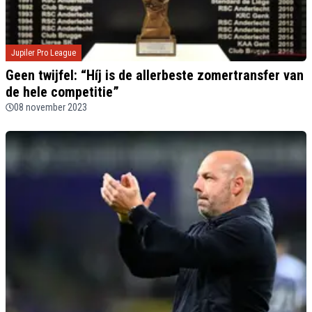
Jupiler Pro League
Geen twijfel: “Híj is de allerbeste zomertransfer van
de hele competitie”
08 november 2023