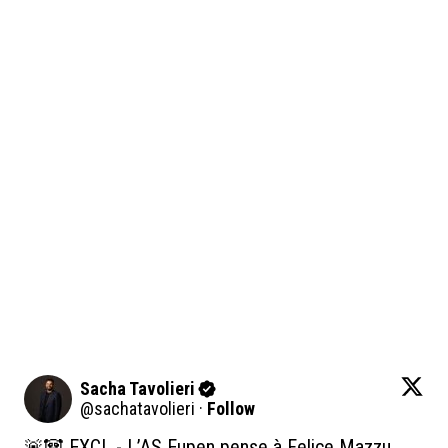
Sacha Tavolieri
@
sachatavolieri
·
Follow
🚨🐼 EXCL - L’AS Eupen pense à Felice Mazzu 