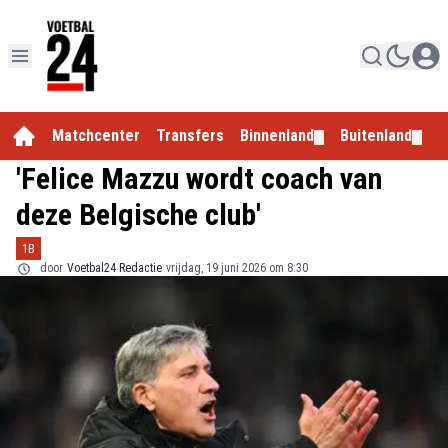
Matchcenter
Transfers
Binnenland
Buitenland
E
▼
▼
'Felice Mazzu wordt coach van
deze Belgische club'
1B
door
Voetbal24 Redactie
vrijdag, 19 juni 2026 om 8:30