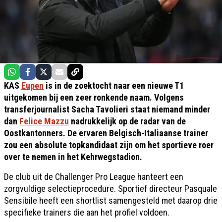
KAS
Eupen
is in de zoektocht naar een nieuwe T1
uitgekomen bij een zeer ronkende naam. Volgens
transferjournalist Sacha Tavolieri staat niemand minder
dan
Felice Mazzu
nadrukkelijk op de radar van de
Oostkantonners. De ervaren Belgisch-Italiaanse trainer
zou een absolute topkandidaat zijn om het sportieve roer
over te nemen in het Kehrwegstadion.
De club uit de Challenger Pro League hanteert een
zorgvuldige selectieprocedure. Sportief directeur Pasquale
Sensibile heeft een shortlist samengesteld met daarop drie
specifieke trainers die aan het profiel voldoen.