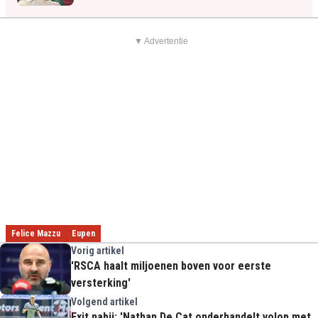
▼ Advertentie
Felice Mazzu
Eupen
Vorig artikel
'RSCA haalt miljoenen boven voor eerste
versterking'
Volgend artikel
Exit nabij: 'Nathan De Cat onderhandelt volop met