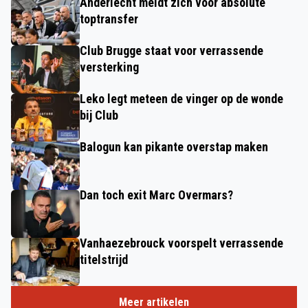
Anderlecht meldt zich voor absolute
toptransfer
Club Brugge staat voor verrassende
versterking
Leko legt meteen de vinger op de wonde
bij Club
Balogun kan pikante overstap maken
Dan toch exit Marc Overmars?
Vanhaezebrouck voorspelt verrassende
titelstrijd
Meer artikelen