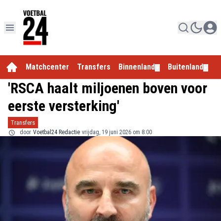
Matchcenter
Transfers
Binnenland
Buitenland
E
▼
▼
'RSCA haalt miljoenen boven voor
eerste versterking'
Transfers
door
Voetbal24 Redactie
vrijdag, 19 juni 2026 om 8:00