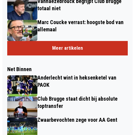
Vanhaezebrouck begrijpt Club Brugge
totaal niet
Marc Coucke verrast: hoogste bod van
allemaal
Meer artikelen
Net Binnen
Anderlecht wint in heksenketel van
PAOK
Club Brugge staat dicht bij absolute
toptransfer
Zwaarbevochten zege voor AA Gent