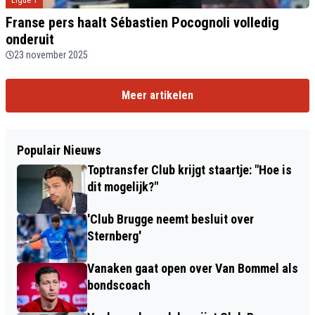
Ligue 1
Franse pers haalt Sébastien Pocognoli volledig
onderuit
23 november 2025
Meer artikelen
Populair Nieuws
Toptransfer Club krijgt staartje: "Hoe is
dit mogelijk?"
'Club Brugge neemt besluit over
Sternberg'
Vanaken gaat open over Van Bommel als
bondscoach