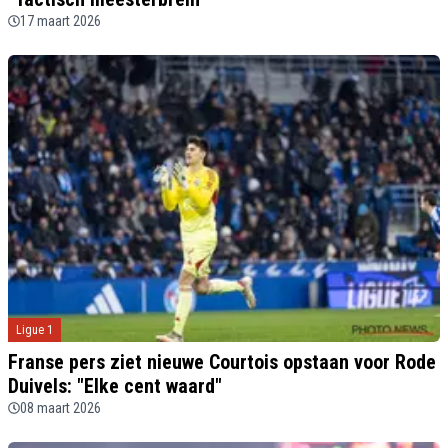
17 maart 2026
Ligue 1
Franse pers ziet nieuwe Courtois opstaan voor Rode
Duivels: "Elke cent waard"
08 maart 2026