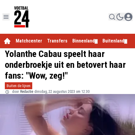
Matchcenter
Transfers
Binnenland
Buitenland
E
▼
▼
Yolanthe Cabau speelt haar
onderbroekje uit en betovert haar
fans: "Wow, zeg!"
Buiten de lijnen
door
Redactie
dinsdag, 22 augustus 2023 om 12:30