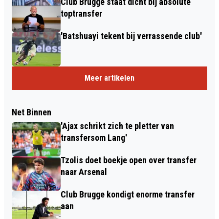
Club Brugge staat dicht bij absolute
toptransfer
'Batshuayi tekent bij verrassende club'
Meer artikelen
Net Binnen
'Ajax schrikt zich te pletter van
transfersom Lang'
Tzolis doet boekje open over transfer
naar Arsenal
Club Brugge kondigt enorme transfer
aan