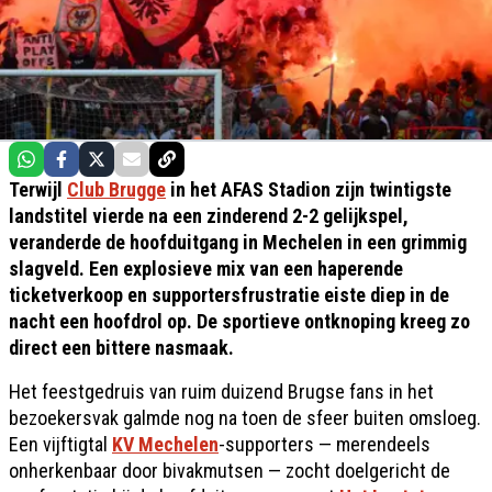
Terwijl
Club Brugge
in het AFAS Stadion zijn twintigste
landstitel vierde na een zinderend 2-2 gelijkspel,
veranderde de hoofduitgang in Mechelen in een grimmig
slagveld. Een explosieve mix van een haperende
ticketverkoop en supportersfrustratie eiste diep in de
nacht een hoofdrol op. De sportieve ontknoping kreeg zo
direct een bittere nasmaak.
Het feestgedruis van ruim duizend Brugse fans in het
bezoekersvak galmde nog na toen de sfeer buiten omsloeg.
Een vijftigtal
KV Mechelen
-supporters — merendeels
onherkenbaar door bivakmutsen — zocht doelgericht de