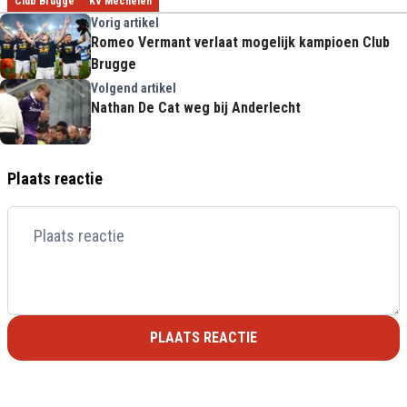
Club Brugge
KV Mechelen
Vorig artikel
Romeo Vermant verlaat mogelijk kampioen Club
Brugge
Volgend artikel
Nathan De Cat weg bij Anderlecht
Plaats reactie
PLAATS REACTIE