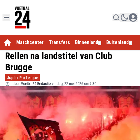
Matchcenter
Transfers
Binnenland
Buitenland
E
▼
▼
Rellen na landstitel van Club
Brugge
Jupiler Pro League
door
Voetbal24 Redactie
vrijdag, 22 mei 2026 om 7:30