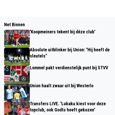
Net Binnen
'Koopmeiners tekent bij déze club'
Absolute uitblinker bij Union: "Hij heeft de
sleutels"
Lommel pakt verdienstelijk punt bij STVV
Union haalt zwaar uit bij Westerlo
Transfers LIVE. 'Lukaku kiest voor deze
topclub, ook Godts heeft gekozen'