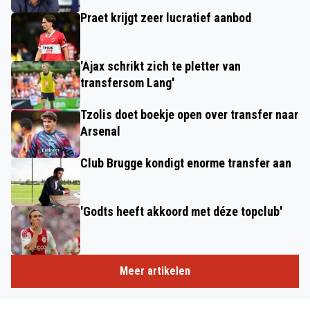
Praet krijgt zeer lucratief aanbod
'Ajax schrikt zich te pletter van
transfersom Lang'
Tzolis doet boekje open over transfer naar
Arsenal
Club Brugge kondigt enorme transfer aan
'Godts heeft akkoord met déze topclub'
Meer artikelen