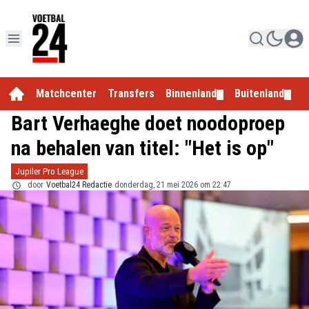
Matchcenter
Transfers
Binnenland
Buitenland
E
▼
▼
Bart Verhaeghe doet noodoproep
na behalen van titel: "Het is op"
Jupiler Pro League
door
Voetbal24 Redactie
donderdag, 21 mei 2026 om 22:47